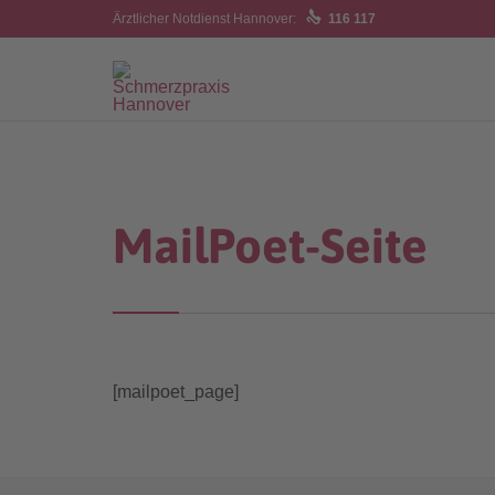

Ärztlicher Notdienst Hannover:
116 117
MailPoet-Seite
[mailpoet_page]