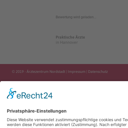
Bewertung wird geladen...
Praktische Ärzte
in Hannover
© 2019 - Ärztezentrum Nordstadt |
Impressum
|
Datenschutz