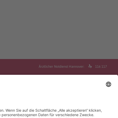

Ärztlicher Notdienst Hannover:
116 117