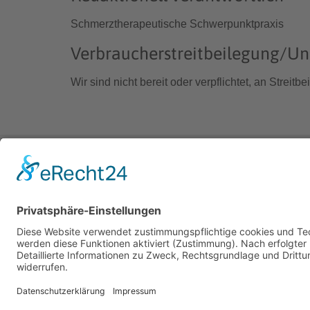
Schmerztherapeutische Schwerpunktpraxis
Verbraucher­streit­beilegung/Uni
Wir sind nicht bereit oder verpflichtet, an Strei
Bewertung wird geladen...
Praktische Ärzte
in Hannover