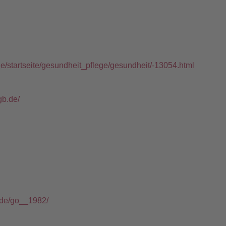
e/startseite/gesundheit_pflege/gesundheit/-13054.html
gb.de/
t.de/go__1982/