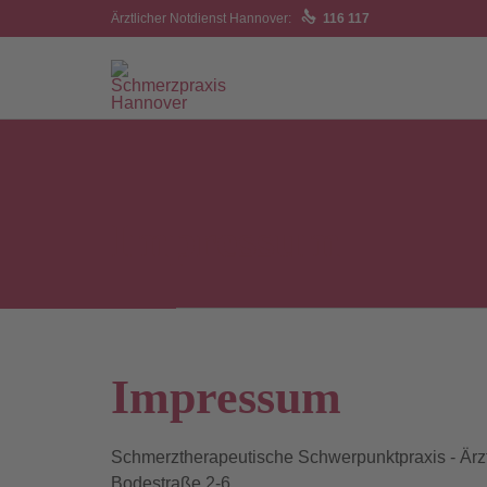

Ärztlicher Notdienst Hannover:
116 117
Impressum
Impressum
Schmerztherapeutische Schwerpunktpraxis - Ärz
Bodestraße 2-6