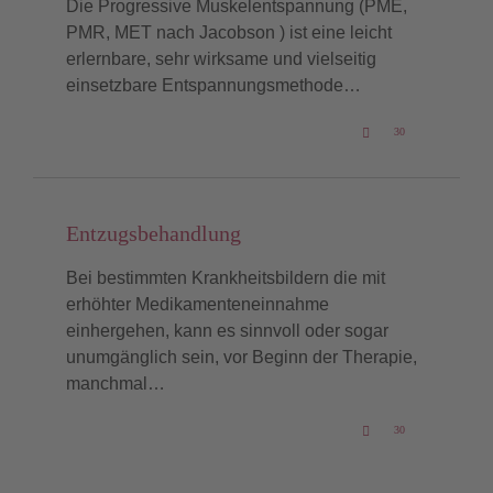
Die Progressive Muskelentspannung (PME,
PMR, MET nach Jacobson ) ist eine leicht
erlernbare, sehr wirksame und vielseitig
einsetzbare Entspannungsmethode…
LOVE
30

IT
Entzugsbehandlung
Bei bestimmten Krankheitsbildern die mit
erhöhter Medikamenteneinnahme
einhergehen, kann es sinnvoll oder sogar
unumgänglich sein, vor Beginn der Therapie,
manchmal…
LOVE
30

IT