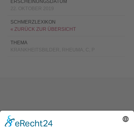
ERSCHEINUNGSDATUM
22. OKTOBER 2019
SCHMERZLEXIKON
« ZURÜCK ZUR ÜBERSICHT
THEMA
KRANKHEITSBILDER, RHEUMA, C, P
Bewertung wird geladen...