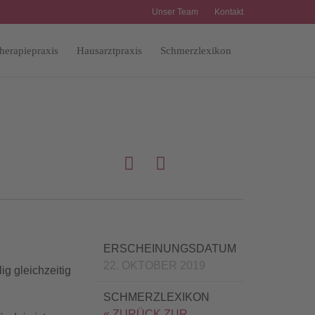
Unser Team
Kontakt
Skip
herapiepraxis
Hausarztpraxis
Schmerzlexikon
to
content


ERSCHEINUNGSDATUM
22. OKTOBER 2019
ig gleichzeitig
SCHMERZLEXIKON
« ZURÜCK ZUR