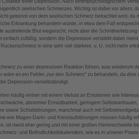
Cofaktor einer Depression. Nach tiefenpsychologischem Verstä
igentlich seelischen Schmerzes. Wichtig ist dabei vor allem, d
icht getrennt von dem seelischen Schmerz betrachtet wird, da 
ntliche Erkrankung behandeln würde, in etwa dem Fall entsprec
e austretende Blut wegwischt, nicht aber die Schnittverletzung 
 einfach zufällig, sondern die Depression verstärkt dabei meist
ckenschmerz in eine sehr viel stärkere, u. U. nicht mehr ertr
hmerz zu einer depressiven Reaktion führen, was wiederum de
 wäre es ein Fehler „nur den Schmerz“ zu behandeln, da dies 
die Depression verselbständigt.
en häufig einher mit einem Verlust an Emotionen wie Interess
ebsschwäche, abnormer Ermüdbarkeit, geringem Selbstvertrauen,
he sowie Schlafstörungen, manchmal auch mit Selbstmordgeda
me wie Magen-Darm- und Kreislaufstörungen müssen häufig erf
ten, ist meist eher gering und mit einer großen Hemmschwelle be
chmerz- und Befindlichkeitskalendern, wie es in unserer Praxis ü