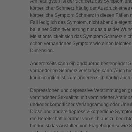
Am häufigsten ist der Schmerz das Symptom und 
körperlicher Schmerz häufig der Ausdruck eines e
körperliche Symptom Schmerz in diesen Fällen n
Fall lediglich das Symptom, nicht aber die eige
bei einer Schnittverletzung nur das aus der Wund
Meist entwickelt sich das Symptom Schmerz nicht
schon vorhandenes Symptom wie einen leichten Rü
Dimension.
Andererseits kann ein andauernd bestehender Sc
vorhandenen Schmerz verstärken kann. Auch hier
kaum möglich ist, zum anderen sich häufig auch 
Depressionen und depressive Verstimmungen geh
verminderter Sexualität, mit verminderter Antri
und/oder körperlicher Verlangsamung oder Unru
Diese und andere depressiv-körperliche Sympto
die Bereitschaft hierüber von sich aus zu berich
hierfür ist das Ausfüllen von Fragebögen sowie S