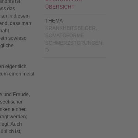
ndnis ist
ÜBERSICHT
ass das
man in diesem
THEMA
hend, dass man
KRANKHEITSBILDER,
näht.
SOMATOFORME
 ein sowieso
SCHMERZSTÖRUNGEN,
ägliche
D
n eigentlich
zum einen meist
e und Freude,
 seelischer
nken einher.
ragt werden;
legt. Auch
blich ist,