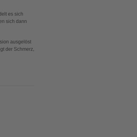
elt es sich
en sich dann
sion ausgelöst
ngt der Schmerz,